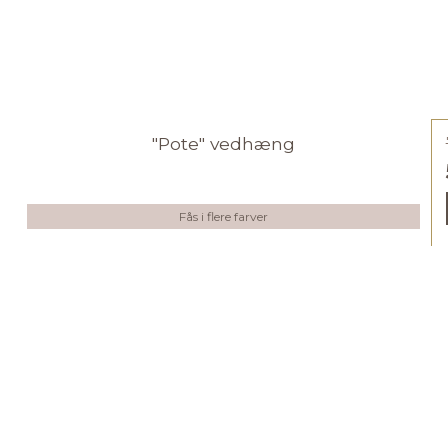
"Pote" vedhæng
Fås i flere farver