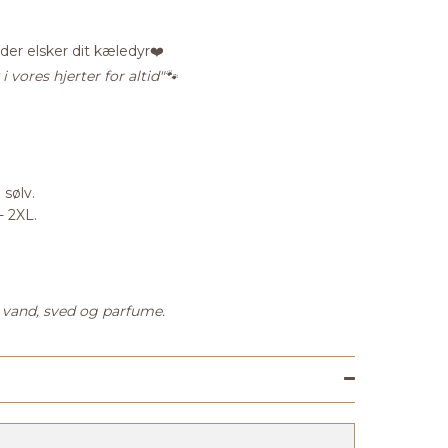
, der elsker dit kæledyr❤️
 vores hjerter for altid"🐾
 sølv.
- 2XL.
.
r vand, sved og parfume.