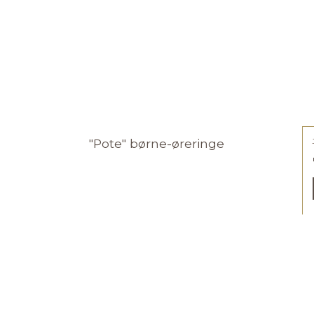
"Pote" børne-øreringe