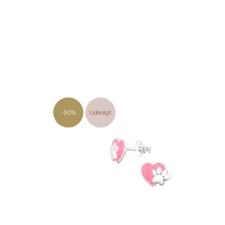
-50%
Udsolgt