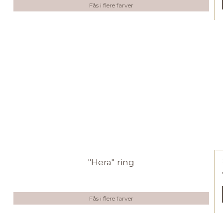
Fås i flere farver
"Hera" ring
Fås i flere farver