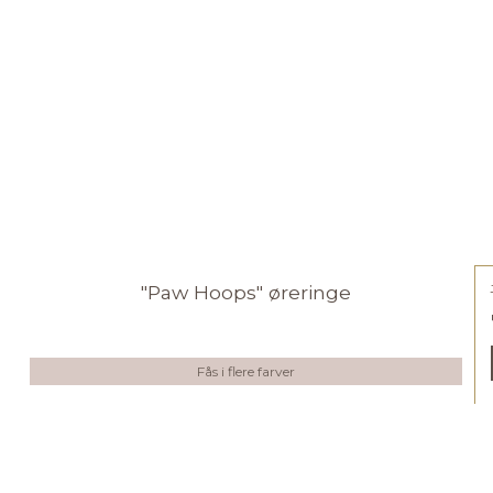
"Paw Hoops" øreringe
Fås i flere farver