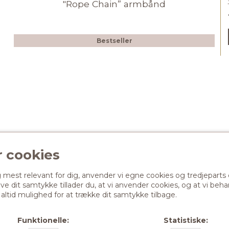
"Rope Chain” armbånd
Bestseller
 cookies
Information
est relevant for dig, anvender vi egne cookies og tredjeparts coo
Om os
give dit samtykke tillader du, at vi anvender cookies, og at vi be
Kontakt
 altid mulighed for at trække dit samtykke tilbage.
Fortrydelse, returnering og ombytni
Fortrydelsesformular
Funktionelle:
Statistiske:
Handelsbetingelser