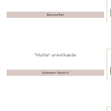
Bestseller
"Mallie" ankelkæde
Sommer-favorit