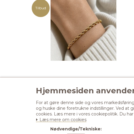
Tilbud
Hjemmesiden anvender
Phira
For at gøre denne side og vores markedsføring m
Denmark
og huske dine foretrukne indstillinger. Ved at 
CVR-nummer
:
38538888
cookies. Læs mere i vores cookiepolitik. Du har
E-mail
:
kontakt@phira.dk
Læs mere om cookies
Nødvendige/Tekniske: