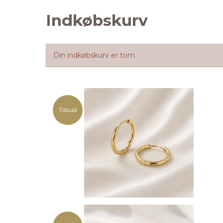
Indkøbskurv
Din indkøbskurv er tom
Tilbud