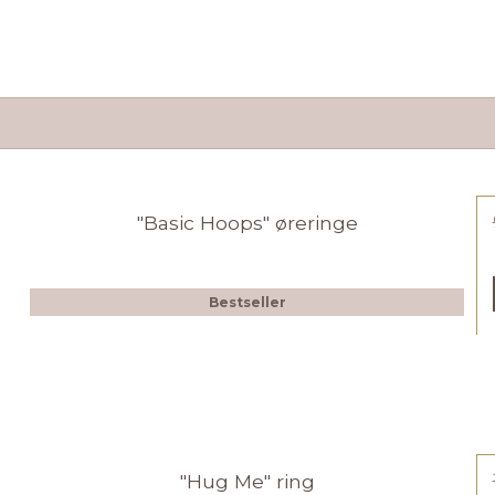
"Basic Hoops" øreringe
Bestseller
"Hug Me" ring