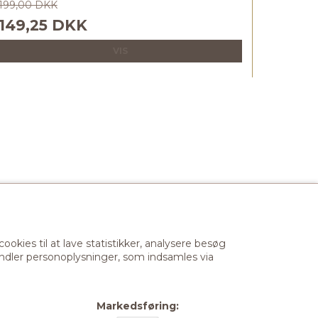
199,00 DKK
149,25 DKK
VIS
kies til at lave statistikker, analysere besøg
handler personoplysninger, som indsamles via
ng
Markedsføring: