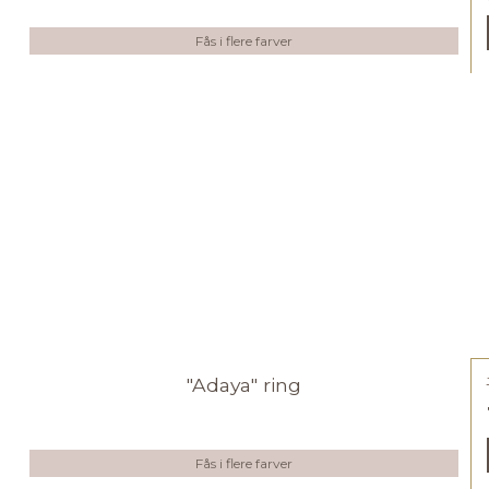
Fås i flere farver
"Adaya" ring
Fås i flere farver