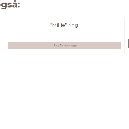
gså:
"Millie" ring
Fås i flere farver