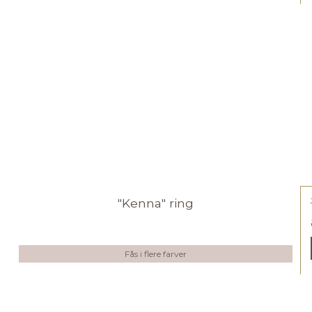
"Kenna" ring
Fås i flere farver