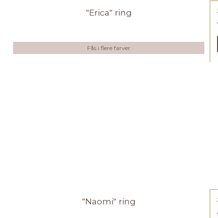
"Erica" ring
Fås i flere farver
"Naomi" ring