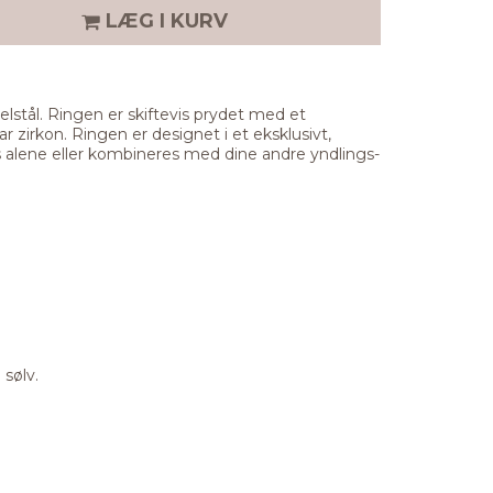
LÆG I KURV
delstål. Ringen er skiftevis prydet med et
lar zirkon. Ringen er designet i et eksklusivt,
 alene eller kombineres med dine andre yndlings-
 sølv.
.