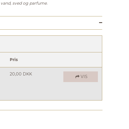
r vand, sved og parfume.
Pris
20,00 DKK
VIS