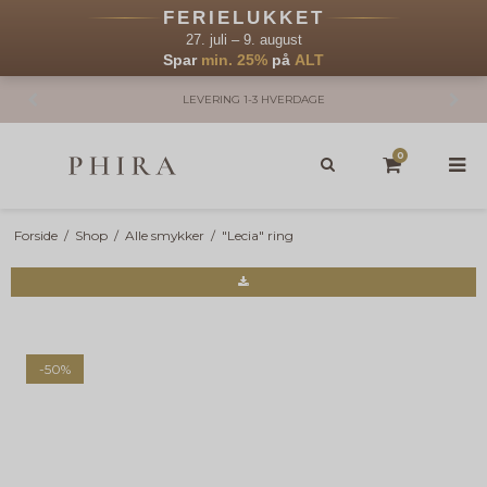
FERIELUKKET
27. juli – 9. august
Spar
min. 25%
på
ALT
LEVERING 1-3 HVERDAGE
0
Forside
/
Shop
/
Alle smykker
/
"Lecia" ring
-50%