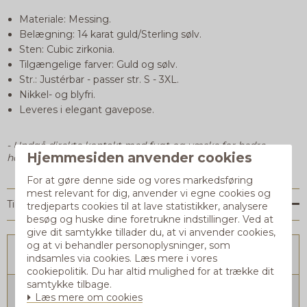
Materiale: Messing.
Belægning: 14 karat guld/Sterling sølv.
Sten: Cubic zirkonia.
Tilgængelige farver: Guld og sølv.
Str.: Justérbar - passer str. S - 3XL.
Nikkel- og blyfri.
Leveres i elegant gavepose.
- Undgå direkte kontakt med fugt og væske for bedre
Hjemmesiden anvender cookies
holdbarhed af guld/sølv-belægningen.
For at gøre denne side og vores markedsføring
mest relevant for dig, anvender vi egne cookies og
Tilkøb til smykket
tredjeparts cookies til at lave statistikker, analysere
besøg og huske dine foretrukne indstillinger. Ved at
give dit samtykke tillader du, at vi anvender cookies,
og at vi behandler personoplysninger, som
Tilkøb:
Gaveæske
indsamles via cookies. Læs mere i vores
cookiepolitik. Du har altid mulighed for at trække dit
samtykke tilbage.
Gaveæske
Læs mere om cookies